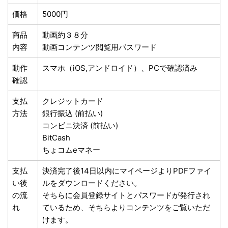
価格
5000円
商品
動画約３８分
内容
動画コンテンツ閲覧用パスワード
動作
スマホ（iOS,アンドロイド）、PCで確認済み
確認
支払
クレジットカード
方法
銀行振込 (前払い)
コンビニ決済 (前払い)
BitCash
ちょコムeマネー
支払
決済完了後14日以内にマイページよりPDFファイ
い後
ルをダウンロードください。
の流
そちらに会員登録サイトとパスワードが発行され
れ
ているため、そちらよりコンテンツをご覧いただ
けます。