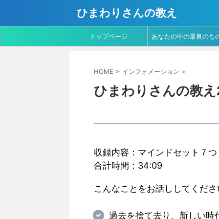
ひまわりさんの教え
トップページ
あなたの中の最良のも
を ～ マザーテレサの
HOME
>
インフォメーション
>
葉より
ひまわりさんの教え2
収録内容：マインドセット７つ
合計時間：34:09
こんなことをお話ししてくださ
過去を捨て去り、新しい時