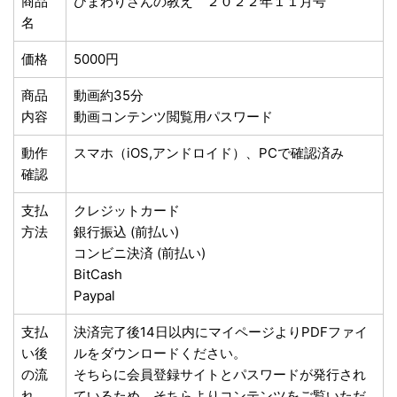
商品
ひまわりさんの教え ２０２２年１１月号
名
価格
5000円
商品
動画約35分
内容
動画コンテンツ閲覧用パスワード
動作
スマホ（iOS,アンドロイド）、PCで確認済み
確認
支払
クレジットカード
方法
銀行振込 (前払い)
コンビニ決済 (前払い)
BitCash
Paypal
支払
決済完了後14日以内にマイページよりPDFファイ
い後
ルをダウンロードください。
の流
そちらに会員登録サイトとパスワードが発行され
れ
ているため、そちらよりコンテンツをご覧いただ